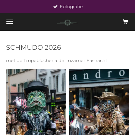
Momente festhalten
Zum
Hauptinhalt
springen
SCHMUDO 2026
met de Tropeblocher a de Lozärner Fasnacht