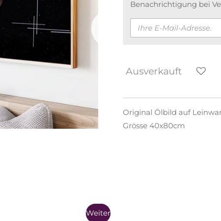
Benachrichtigung bei Ve
Ausverkauft
Original Ölbild auf Leinw
Grösse 40x80cm
Weiter