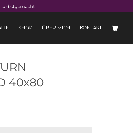
selbstgemacht
FIE
SHOP
ÜBER MICH
KONTAKT
TURN
 40x80