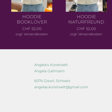
HOODIE
HOODIE
BOOKLOVER
NATURFREUND
CHF 52,00
CHF 52,00
zzgl. Versandkosten
zzgl. Versandkosten
Angela's Kunstwelt
Angela Gallmann
6074 Giswil, Schweiz
angelas.kunstwelt@gmail.com