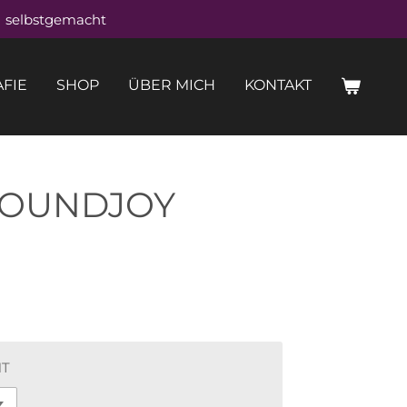
selbstgemacht
FIE
SHOP
ÜBER MICH
KONTAKT
SOUNDJOY
HT